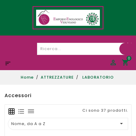
0

Home
ATTREZZATURE
LABORATORIO
Accessori
Ci sono 37 prodotti.
grid_on
format_list_bulleted
dehaze

Nome, da A a Z