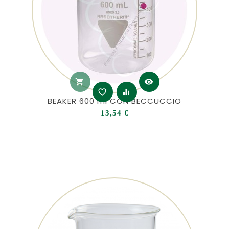
shopping_cart
visibility
favorite_border
equalizer
BEAKER 600 ml CON BECCUCCIO
Prezzo
13,54 €