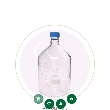
shopping_cart
visibility
favorite_border
equalizer
AMPOLLA 5 L