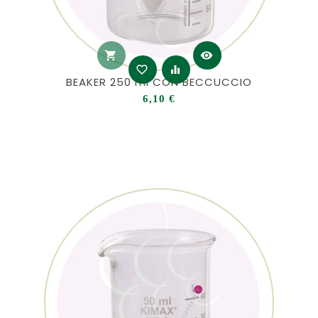
shopping_cart
visibility
favorite_border
equalizer
BEAKER 250 ml CON BECCUCCIO
Prezzo
6,10 €