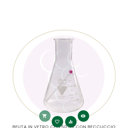
shopping_cart
visibility
favorite_border
equalizer
BEUTA IN VETRO CL. 250 ml CON BECCUCCIO