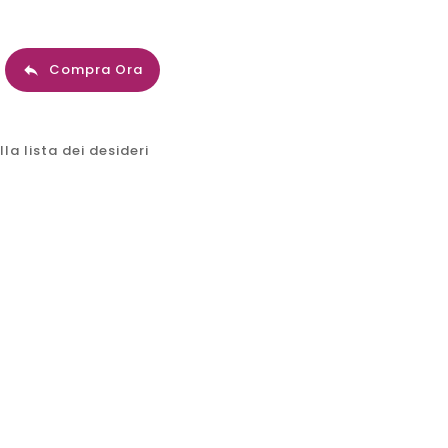
Compra Ora

la lista dei desideri