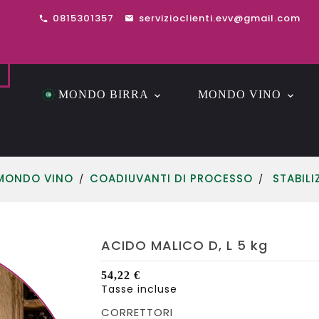
0815301357
servizioclienti.evv@gmail.com
MONDO BIRRA
MONDO VINO
DETERGENTI E SANIFICANTI
CAPSULATRICE ROBINO USATO
DETERGENTI E SAN
COADIU
MONDO VINO
COADIUVANTI DI PROCESSO
STABIL
ACIDO MALICO D, L 5 kg
54,22 €
Tasse incluse
CORRETTORI