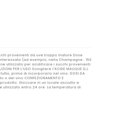
ucchi provenienti da uve troppo mature Dose
ola interessata (ad esempio, nella Champagne : 150
 utilizzato per acidificare i succhi provenienti
RUZIONI PER L’USO Sciogliere l’ACIDE MALIQUE D,L
el tutto, prima di incorporarlo nel vino. DOSI DA
osto o del vino CONFEZIONAMENTO E
prodotto. Stoccare in un locale asciutto e
 utilizzato entro 24 ore. La temperatura di