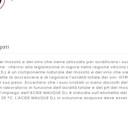

gati
l mosoto e del vino che viene utilizzato per acidificare i s
ne : riferirsi alla legislazione in vigore nella regione vitic
,L è un componente naturale del mosoto e del vino che viene
e di accrescere e di regolare l’acidità totale dei vini. IST
l suo peso. Accertarsi che i suoi cristalli si siano disciolti d
 laboratorio in funzione dell’acidità totale e del pH del m
impiego dell’ACIDE MALIQUE D,L è indicata sull’etichetta del 
25 °C. L’ACIDE MALIQUE D,L in soluzione acquosa deve essere