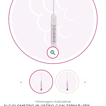



*Immagini indicative
ALCOLOMETRO IN VETRO CON TERM 5-16%